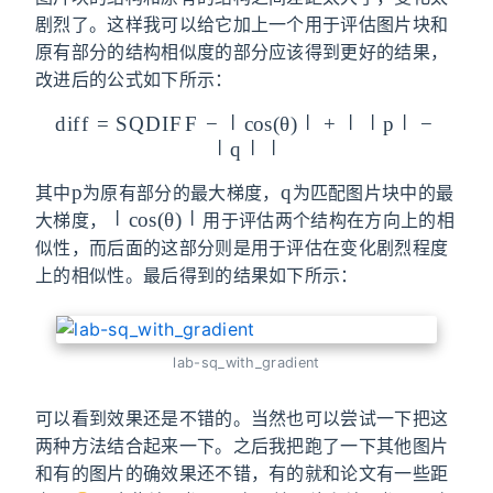
剧烈了。这样我可以给它加上一个用于评估图片块和
原有部分的结构相似度的部分应该得到更好的结果，
改进后的公式如下所示：
d
i
f
f
=
S
Q
D
I
F
F
−
∣
c
o
diff=SQDIFF-
s
(
θ
)
∣
+
∣
∣
p
∣
−
∣
q
∣
|cos(\theta)|+||p|-
∣
p
p
q
q
其中
为原有部分的最大梯度，
为匹配图片块中的最
|cos(\theta)|
∣
c
o
s
(
θ
)
∣
大梯度，
用于评估两个结构在方向上的相
似性，而后面的这部分则是用于评估在变化剧烈程度
上的相似性。最后得到的结果如下所示：
lab-sq_with_gradient
可以看到效果还是不错的。当然也可以尝试一下把这
两种方法结合起来一下。之后我把跑了一下其他图片
和有的图片的确效果还不错，有的就和论文有一些距