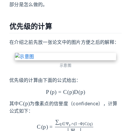
部分是怎么做的。
优先级的计算
在介绍之前先放一张论文中的图片方便之后的解释：
示意图
优先级的计算由下面的公式给出：
P
(
p
)
=
C
(
p
)
D
(
p
)
C(p)
C
(
p
)
其中
为像素点的信誉度（confidence），计算
公式如下：
∑
C(p)=\frac{\sum_{q\in\Psi_p
q
∈
Ψ
∩
(
I
−
Φ
)
C
(
q
)
p
C
(
p
)
=
∣
Ψ
∣