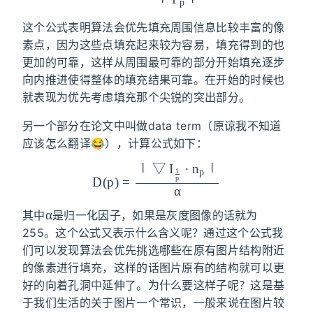
p
这个公式表明算法会优先填充周围信息比较丰富的像
素点，因为这些点填充起来较为容易，填充得到的也
更加的可靠，这样从周围最可靠的部分开始填充逐步
向内推进使得整体的填充结果可靠。在开始的时候也
就表现为优先考虑填充那个尖锐的突出部分。
另一个部分在论文中叫做data term（原谅我不知道
应该怎么翻译😂），计算公式如下：
∣
▽
I
∙
n
∣
D(p)=\frac{|\bigtriangledow
1
p
p
D
(
p
)
=
I_{\frac{1}{p}}\bullet n_p|
α
\alpha
α
其中
是归一化因子，如果是灰度图像的话就为
255。这个公式又表示什么含义呢？通过这个公式我
们可以发现算法会优先挑选哪些在原有图片结构附近
的像素进行填充，这样的话图片原有的结构就可以更
好的向着孔洞中延伸了。为什么要这样子呢？这是基
于我们生活的关于图片一个常识，一般来说在图片较